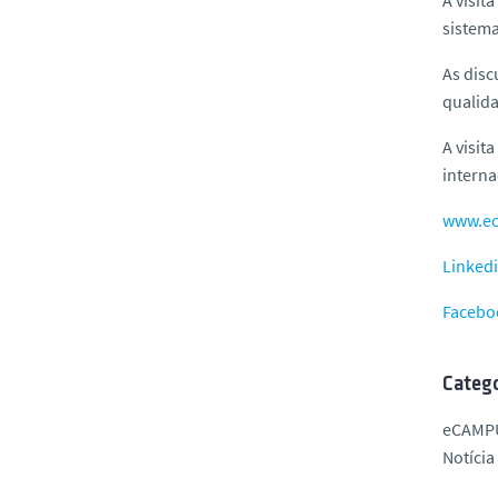
sistema
As disc
qualida
A visit
interna
www.e
Linked
Facebo
Catego
eCAMP
Notícia