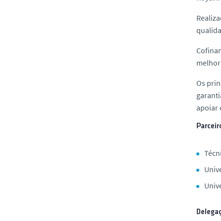
Realiza
qualida
Cofinan
melhora
Os prin
garanti
apoiar 
Parcei
Técn
Univ
Unive
Delega