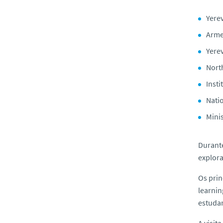
Yerev
Arme
Yere
Nort
Inst
Nati
Mini
Durante
explora
Os prin
learnin
estuda
A visi