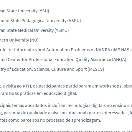
an State University (YSU)
nian State Pedagogical University (ASPU)
van State Medical University (YSMU)
hern University (NU)
itute for Informatics and Automation Problems of NAS RA (IIAP NAS)
onal Center for Professional Education Quality Assurance (ANQA)
stry of Education, Science, Culture and Sport (MESCS)
 a visita ao KTH, os participantes participaram em workshops, ob
ram boas práticas em educação digital.
cipais temas abordados incluíram tecnologias digitais no ensino supe
g, garantia de qualidade a nível institucional (partes interessadas
ntes como parceiros no processo de aprendizagem.
ta promoveu uma colaboração aprofundada entre os parceiros euro