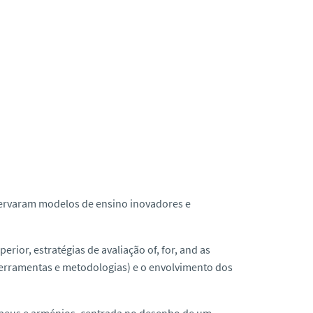
servaram modelos de ensino inovadores e
rior, estratégias de avaliação of, for, and as
, ferramentas e metodologias) e o envolvimento dos
peus e arménios, centrada no desenho de um