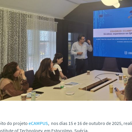
ito do projeto
eCAMPUS
, nos dias 15 e 16 de outubro de 2025, rea
nstitute of Technology, em Estocolmo, Suécia.