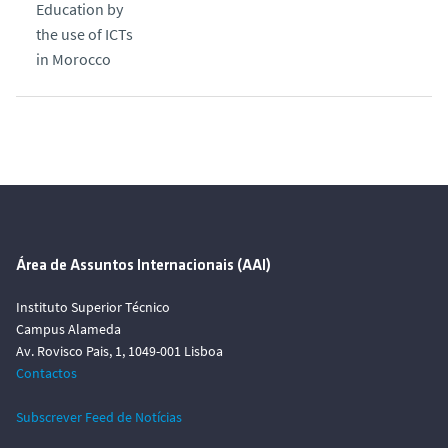
Education by
o
the use of ICTs
in Morocco
Área de Assuntos Internacionais (AAI)
Instituto Superior Técnico
Campus Alameda
Av. Rovisco Pais, 1, 1049-001 Lisboa
Contactos
Subscrever Feed de Notícias