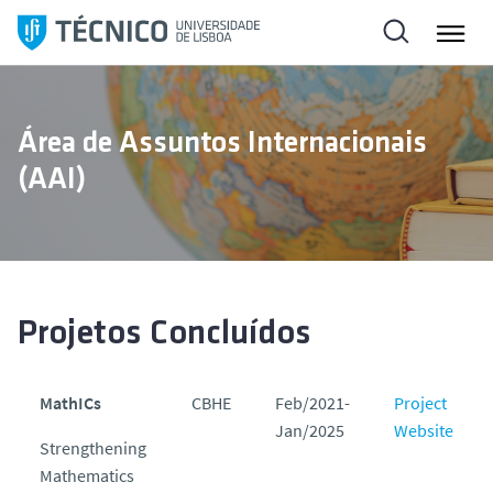
S
a
l
t
a
Área de Assuntos Internacionais
r
(AAI)
p
a
r
a
o
c
Projetos Concluídos
o
n
t
MathICs
CBHE
Feb/2021-
Project
e
Jan/2025
Website
Strengthening
ú
Mathematics
d