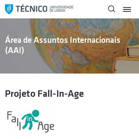
S
a
l
t
a
Área de Assuntos Internacionais
r
(AAI)
p
a
r
a
o
c
Projeto Fall-In-Age
o
n
t
e
ú
d