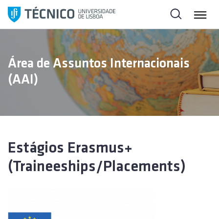
S
a
l
t
a
Área de Assuntos Internacionais
r
(AAI)
p
a
r
a
o
c
Estágios Erasmus+
o
(Traineeships/Placements)
n
t
e
ú
d