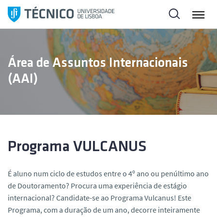
S
a
l
t
a
Área de Assuntos Internacionais
r
(AAI)
p
a
r
a
o
c
Programa VULCANUS
o
n
É aluno num ciclo de estudos entre o 4º ano ou penúltimo ano
t
de Doutoramento? Procura uma experiência de estágio
e
internacional? Candidate-se ao Programa Vulcanus! Este
ú
Programa, com a duração de um ano, decorre inteiramente
d