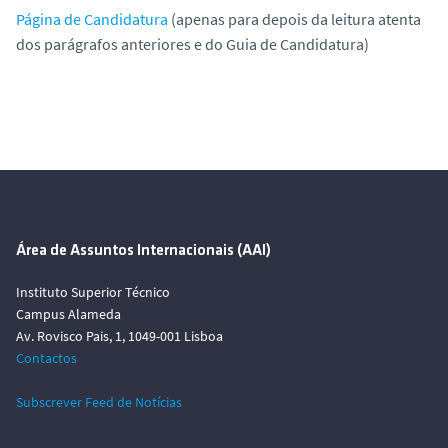
Página de Candidatura
(apenas para depois da leitura atenta
dos parágrafos anteriores e do G
uia de Candidatura
)
Área de Assuntos Internacionais (AAI)
Instituto Superior Técnico
Campus Alameda
Av. Rovisco Pais, 1, 1049-001 Lisboa
Contactos
Subscrever Feed de Notícias