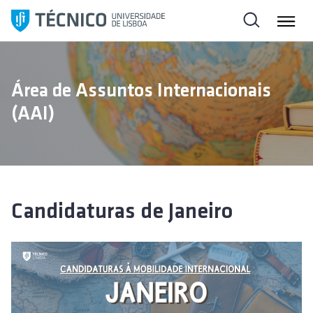
S
a
l
t
a
Área de Assuntos Internacionais
r
(AAI)
p
a
r
a
o
c
Candidaturas de Janeiro
o
n
t
e
ú
d