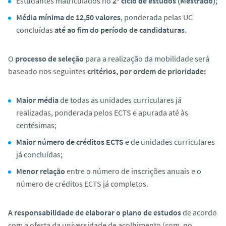
Estudantes matriculados no
2º ciclo de estudos (Mestrado)
;
Média mínima de 12,50 valores
, ponderada pelas UC
concluídas
até ao fim do período de candidaturas
.
O
processo de seleção
para a realização da mobilidade será
baseado nos seguintes
critérios, por ordem de prioridade:
Maior média
de todas as unidades curriculares já
realizadas, ponderada pelos ECTS e apurada até às
centésimas;
Maior número de créditos ECTS
e de unidades curriculares
já concluídas;
Menor relação
entre o número de inscrições anuais e o
número de créditos ECTS já completos.
A responsabilidade de elaborar o plano de estudos
de acordo
com a oferta da universidade de acolhimento (com, no