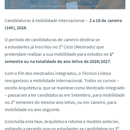
o
Candidaturas à mobilidade internacional –
2 a 16 de Janeiro
(14h), 2026
.
O período de candidaturas de Janeiro destina-se
a
estudantes já inscritos no 2º Ciclo (Mestrado)
que
pretendam realizar a sua mobilidade para estudos no
1º
semestre ou na totalidade do ano letivo de 2026/2027
.
Com o fim dos mestrados integrados, o Técnico Lisboa
reorganizou a mobilidade internacional. Todos os cursos –
exceto Arquitetura, que se manteve como Mestrado Integrado
– passaram a ter candidaturas em Setembro, para mobilidade
no 2º semestre do mesmo ano letivo, ou em Janeiro, para
mobilidade no ano seguinte.
Concluída esta fase, Arquitetura retoma o modelo anterior,
voltando a permitir que os estudantes se candidatem no 3º