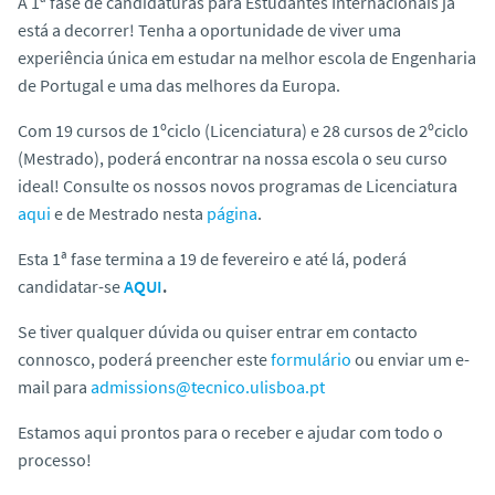
A 1ª fase de candidaturas para Estudantes Internacionais já
o
está a decorrer! Tenha a oportunidade de viver uma
experiência única em estudar na melhor escola de Engenharia
de Portugal e uma das melhores da Europa.
Com 19 cursos de 1ºciclo (Licenciatura) e 28 cursos de 2ºciclo
(Mestrado), poderá encontrar na nossa escola o seu curso
ideal! Consulte os nossos novos programas de Licenciatura
aqui
e de Mestrado nesta
página
.
Esta 1ª fase termina a 19 de fevereiro e até lá, poderá
candidatar-se
AQUI
.
Se tiver qualquer dúvida ou quiser entrar em contacto
connosco, poderá preencher este
formulário
ou enviar um e-
mail para
admissions@tecnico.ulisboa.pt
Estamos aqui prontos para o receber e ajudar com todo o
processo!