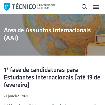
S
a
l
t
a
Área de Assuntos Internacionais
r
(AAI)
p
a
r
a
o
c
1ª fase de candidaturas para
o
Estudantes Internacionais [até 19 de
n
fevereiro]
t
e
21 janeiro, 2021
ú
d