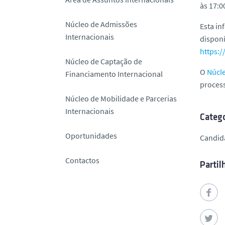
às 17:0
o
Núcleo de Admissões
Esta in
Internacionais
dispon
https:/
Núcleo de Captação de
O
Núcle
Financiamento Internacional
process
Núcleo de Mobilidade e Parcerias
Internacionais
Catego
Oportunidades
Candid
Contactos
Partil