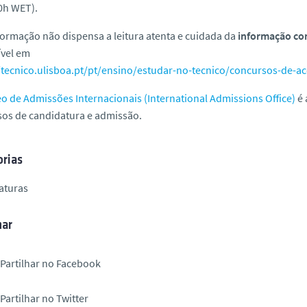
0h WET).
formação não dispensa a leitura atenta e cuidada da
informação com
ível em
/tecnico.ulisboa.pt/pt/ensino/estudar-no-tecnico/concursos-de-a
o de Admissões Internacionais (
International Admissions Office
)
é 
os de candidatura e admissão.
rias
aturas
har
Partilhar no Facebook
Partilhar no Twitter