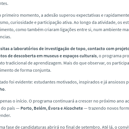
ntes.
o primeiro momento, a adesão superou expectativas e rapidamente
smo, curiosidade e participação ativa. Ao longo da atividade, os 
mento, como também criaram ligações entre si, num ambiente marca
ncias.
isitas a laboratórios de investigação de topo, contacto com proje
os de descoberta em museus e espaços culturais
, o programa pr
to tradicional de aprendizagem. Mais do que observar, os partici
imento de forma conjunta.
tado foi evidente: estudantes motivados, inspirados e já ansiosos 
lho
.
apenas o início. O programa continuará a crescer no próximo ano 
 do país —
Porto, Belém, Évora e Alcochete
— trazendo novos form
ender.
ma fase de candidaturas abrirá no final de setembro. Até lá, o convi