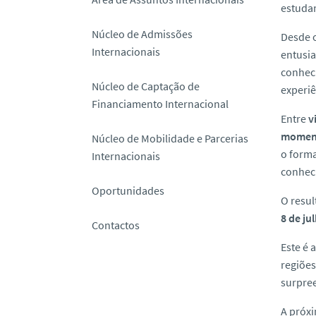
estuda
o
Núcleo de Admissões
Desde 
Internacionais
entusia
conheci
Núcleo de Captação de
experiê
Financiamento Internacional
Entre
v
moment
Núcleo de Mobilidade e Parcerias
o forma
Internacionais
conhec
Oportunidades
O resul
8 de ju
Contactos
Este é 
regiões
surpre
A próxi