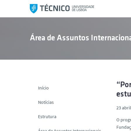
S
a
l
t
a
Área de Assuntos Internaciona
r
p
a
r
a
o
c
“Por
Início
o
estu
n
Notícias
t
23 abri
e
Estrutura
O progr
ú
Fundaçã
d
Área de Assuntos Internacionais