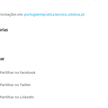
nformações em:
portugalempratica.tecnico.ulisboa.pt
rias
har
Partilhar no Facebook
Partilhar no Twitter
Partilhar no LinkedIn