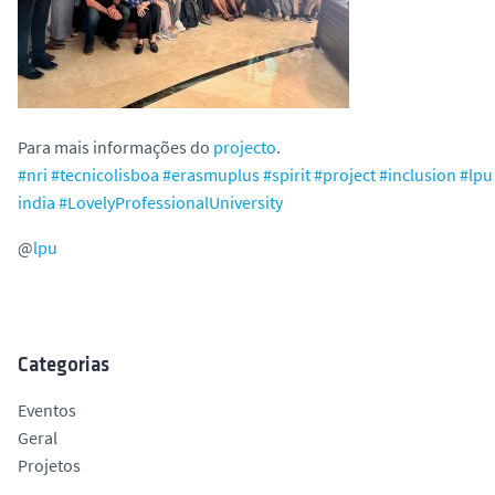
Para mais informações do
projecto
.
#nri
#tecnicolisboa
#erasmuplus
#spirit
#project
#inclusion
#lpu
india
#LovelyProfessionalUniversity
@
lpu
Categorias
Eventos
Geral
Projetos