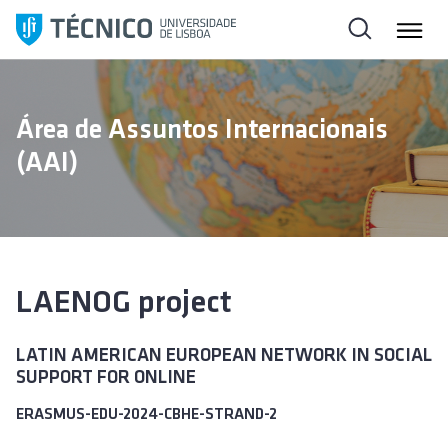
S
a
l
t
a
Área de Assuntos Internacionais
r
(AAI)
p
a
r
a
o
c
LAENOG project
o
n
LATIN AMERICAN EUROPEAN NETWORK IN SOCIAL
t
SUPPORT FOR ONLINE
e
ú
ERASMUS-EDU-2024-CBHE-STRAND-2
d