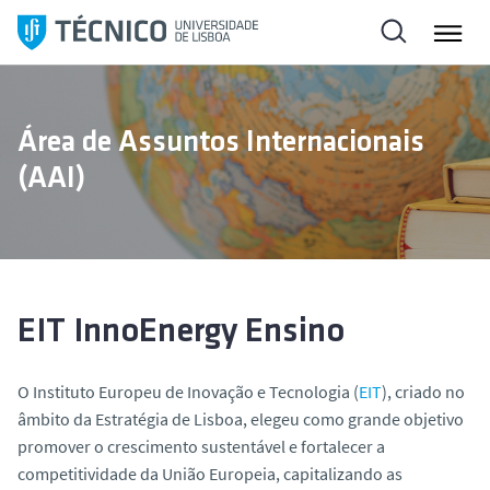
S
a
l
t
a
Área de Assuntos Internacionais
r
(AAI)
p
a
r
a
o
c
EIT InnoEnergy Ensino
o
n
O Instituto Europeu de Inovação e Tecnologia (
EIT
), criado no
t
âmbito da Estratégia de Lisboa, elegeu como grande objetivo
e
promover o crescimento sustentável e fortalecer a
ú
competitividade da União Europeia, capitalizando as
d