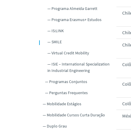
Programa Almeida Garrett
Chil
Programa Erasmus+ Estudos
IS:LINK
Chil
SMILE
Chil
Virtual Credit Mobility
ISIE – International Specialization
Col
in Industrial Engineering
Programas Conjuntos
Col
Perguntas Frequentes
Col
Mobilidade Estágios
Mobilidade Cursos Curta Duração
Méx
Duplo Grau