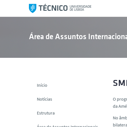
S
a
l
t
a
Área de Assuntos Internaciona
r
p
a
r
a
o
c
SM
Início
o
n
Notícias
O prog
t
da Amé
e
Estrutura
ú
No âmbi
d
bilatera
Área de Assuntos Internacionais