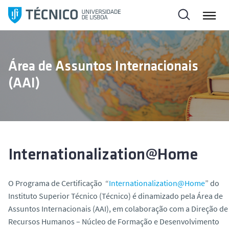
S
a
l
t
a
Área de Assuntos Internacionais
r
(AAI)
p
a
r
a
o
c
Internationalization@Home
o
n
O Programa de Certificação “
Internationalization@Home
” do
t
Instituto Superior Técnico (Técnico) é dinamizado pela Área de
e
Assuntos Internacionais (AAI), em colaboração com a Direção de
ú
Recursos Humanos – Núcleo de Formação e Desenvolvimento
d