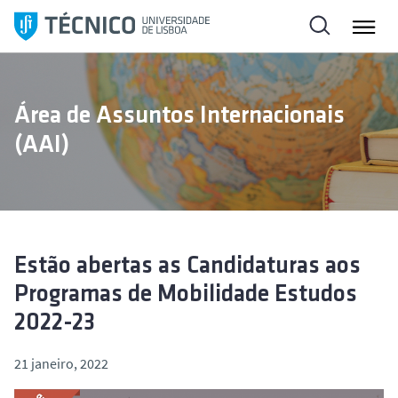
S
a
l
t
a
Área de Assuntos Internacionais
r
(AAI)
p
a
r
a
o
c
Estão abertas as Candidaturas aos
o
Programas de Mobilidade Estudos
n
2022-23
t
e
21 janeiro, 2022
ú
d