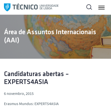
S
a
l
t
a
Área de Assuntos Internacionais
r
(AAI)
p
a
r
a
o
c
Candidaturas abertas –
o
EXPERTS4ASIA
n
t
6 novembro, 2015
e
ú
Erasmus Mundus: EXPERTS4ASIA
d