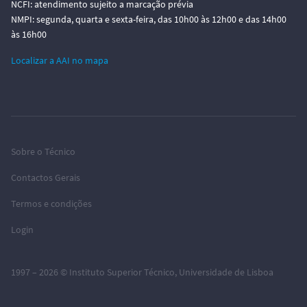
NCFI: atendimento sujeito a marcação prévia
NMPI: segunda, quarta e sexta-feira, das 10h00 às 12h00 e das 14h00
às 16h00
Localizar a AAI no mapa
Sobre o Técnico
Contactos Gerais
Termos e condições
Login
1997 – 2026 ©
Instituto Superior Técnico
,
Universidade de Lisboa