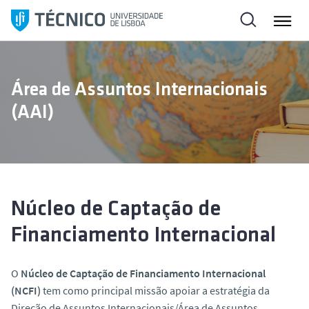
S
a
l
t
a
Área de Assuntos Internacionais
r
(AAI)
p
a
r
a
o
c
Núcleo de Captação de
o
Financiamento Internacional
n
t
e
O
Núcleo de Captação de Financiamento Internacional
ú
(NCFI)
tem como principal missão apoiar a estratégia da
d
Direção de Assuntos Internacionais/Área de Assuntos