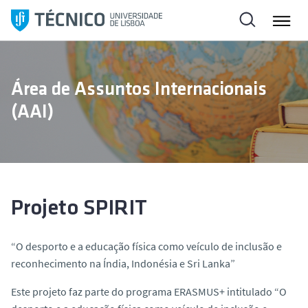
S
a
l
t
a
Área de Assuntos Internacionais
r
(AAI)
p
a
r
a
o
c
Projeto SPIRIT
o
n
“O desporto e a educação física como veículo de inclusão e
t
reconhecimento na Índia, Indonésia e Sri Lanka”
e
ú
Este projeto faz parte do programa ERASMUS+ intitulado “O
d