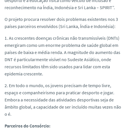
desporto e a educação física como veículo de inclusão e
o
reconhecimento na Índia, Indonésia e Sri Lanka – SPIRIT”.
O projeto procura resolver dois problemas existentes nos 3
países parceiros envolvidos (Sri Lanka, Índia e Indonésia):
1. As crescentes doenças crônicas não transmissíveis (DNTs)
emergiram como um enorme problema de saúde global em
países de baixa e média renda. A magnitude do aumento das
DNT é particularmente visível no Sudeste Asiático, onde
recursos limitados têm sido usados para lidar com esta
epidemia crescente.
2. Em todo o mundo, os jovens precisam de tempo livre,
espaço e companheirismo para praticar desporto e jogar.
Embora a necessidade das atividades desportivas seja de
âmbito global, a capacidade de ser incluído muitas vezes não
o é.
Parceiros do Consórcio: