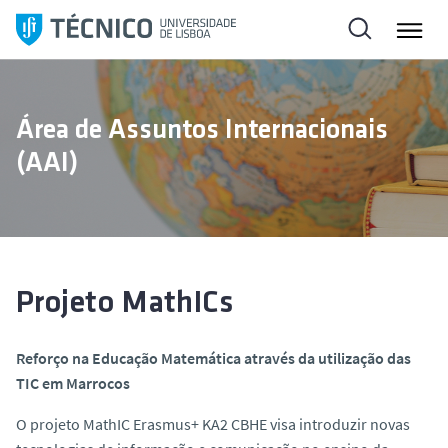
S
a
l
t
a
Área de Assuntos Internacionais
r
(AAI)
p
a
r
a
o
c
Projeto MathICs
o
n
Reforço na Educação Matemática através da utilização das
t
TIC em Marrocos
e
ú
O projeto MathIC Erasmus+ KA2 CBHE visa introduzir novas
d