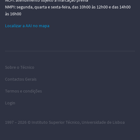
NCFI: atendimento sujeito a marcação prévia
NMPI: segunda, quarta e sexta-feira, das 10h00 às 12h00 e das 14h00
às 16h00
Localizar a AAI no mapa
Sobre o Técnico
Contactos Gerais
Termos e condições
Login
1997 – 2026 ©
Instituto Superior Técnico
,
Universidade de Lisboa