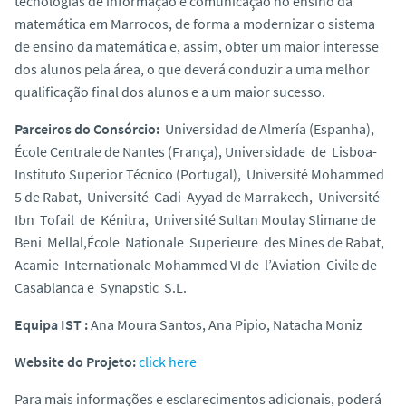
tecnologias de informação e comunicação no ensino da
o
matemática em Marrocos, de forma a modernizar o sistema
de ensino da matemática e, assim, obter um maior interesse
dos alunos pela área, o que deverá conduzir a uma melhor
qualificação final dos alunos e a um maior sucesso.
Parceiros do Consórcio:
Universidad de Almería (Espanha),
École Centrale de Nantes (França), Universidade de Lisboa-
Instituto Superior Técnico (Portugal), Université Mohammed
5 de Rabat, Université Cadi Ayyad de Marrakech, Université
Ibn Tofail de Kénitra, Université Sultan Moulay Slimane de
Beni Mellal,École Nationale Superieure des Mines de Rabat,
Acamie Internationale Mohammed VI de l’Aviation Civile de
Casablanca e Synapstic S.L.
Equipa IST :
Ana Moura Santos, Ana Pipio, Natacha Moniz
Website do Projeto:
click here
Para mais informações e esclarecimentos adicionais, poderá