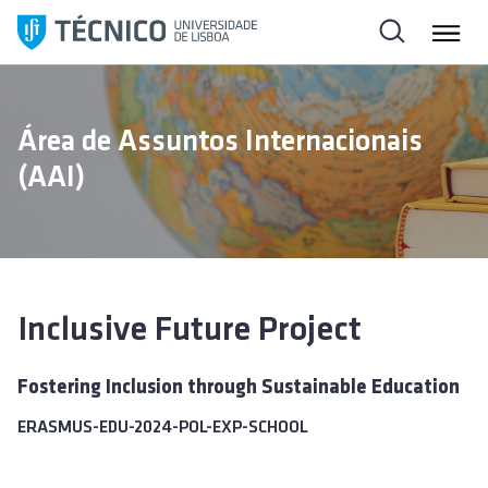
S
a
l
t
a
Área de Assuntos Internacionais
r
(AAI)
p
a
r
a
o
c
Inclusive Future Project
o
n
Fostering Inclusion through Sustainable Education
t
e
ERASMUS-EDU-2024-POL-EXP-SCHOOL
ú
d