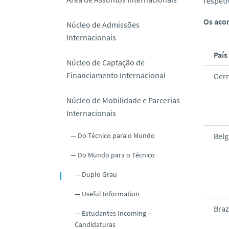
respeti
o
Os acor
Núcleo de Admissões
Internacionais
País
Núcleo de Captação de
Financiamento Internacional
Ger
Núcleo de Mobilidade e Parcerias
Internacionais
Do Técnico para o Mundo
Bel
Do Mundo para o Técnico
Duplo Grau
Useful Information
Braz
Estudantes Incoming –
Candidaturas