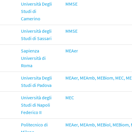
Università Degli
MMSE
Studi di
Camerino
Università degli
MMSE
Studi di Sassari
Sapienza
MEAer
Università di
Roma
Universita Degli
MEAer
,
MEAmb
,
MEBiom,
MEC,
ME
Studi di Padova
Università degli
MEC
Studi di Napoli
Federico II
Politecnico di
MEAer
,
MEAmb,
MEBiol
,
MEBiom,
Milano