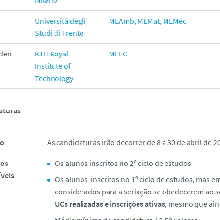
Università degli
MEAmb,
MEMat,
MEMec
Studi di Trento
den
KTH Royal
MEEC
Institute of
Technology
aturas
zo
As candidaturas irão decorrer de 8 a 30 de abril de 2
nos
Os alunos inscritos no 2º ciclo de estudos
íveis
Os alunos inscritos no 1º ciclo de estudos, mas e
considerados para a seriação se obedecerem ao se
UCs realizadas e inscrições ativas
, mesmo que aind
Média mínima de candidatura 12.50 valores