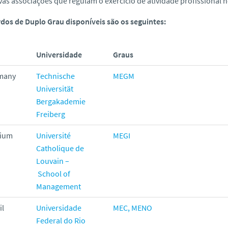
vas associações que regulam o exercício de atividade profissional n
dos de Duplo Grau disponíveis são os seguintes:
Universidade
Graus
many
Technische
MEGM
Universität
Bergakademie
Freiberg
gium
Université
MEGI
Catholique de
Louvain –
School of
Management
il
Universidade
MEC,
MENO
Federal do Rio