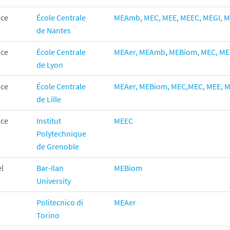
nce
École Centrale
MEAmb,
MEC,
MEE,
MEEC,
MEGI,
M
de Nantes
nce
École Centrale
MEAer
,
MEAmb
,
MEBiom,
MEC,
ME
de Lyon
nce
École Centrale
MEAer
,
MEBiom,
MEC,
MEC,
MEE,
M
de Lille
nce
Institut
MEEC
Polytechnique
de Grenoble
el
Bar-Ilan
MEBiom
University
Politecnico di
MEAer
Torino