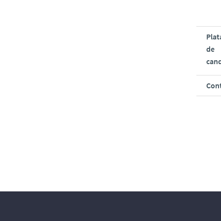
Pla
de
can
Con