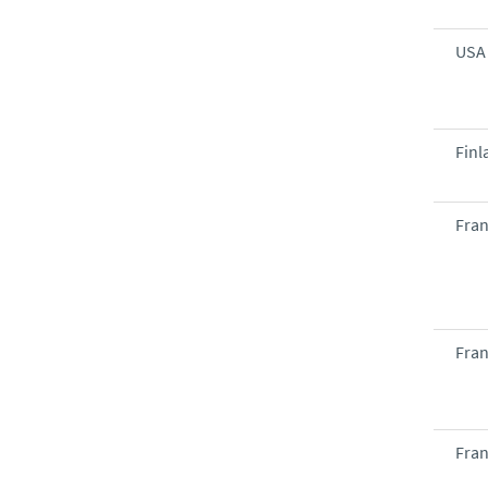
USA
Finl
Fra
Fra
Fra