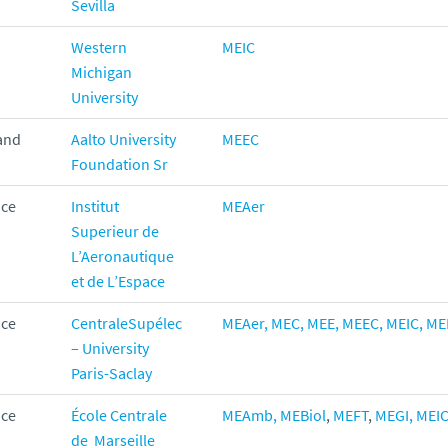
Sevilla
Western
MEIC
Michigan
University
and
Aalto University
MEEC
Foundation Sr
nce
Institut
MEAer
Superieur de
L’Aeronautique
et de L’Espace
nce
CentraleSupélec
MEAer
,
MEC,
MEE,
MEEC,
MEIC,
ME
– University
Paris-Saclay
nce
École Centrale
MEAmb
,
MEBiol
,
MEFT
,
MEGI,
MEIC
de Marseille