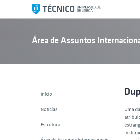
S
a
l
t
a
Área de Assuntos Internaciona
r
p
a
r
a
o
c
Dup
Início
o
n
Notícias
Uma das
t
atribui
e
Estrutura
estrang
ú
institu
d
Área de Assuntos Internacionais