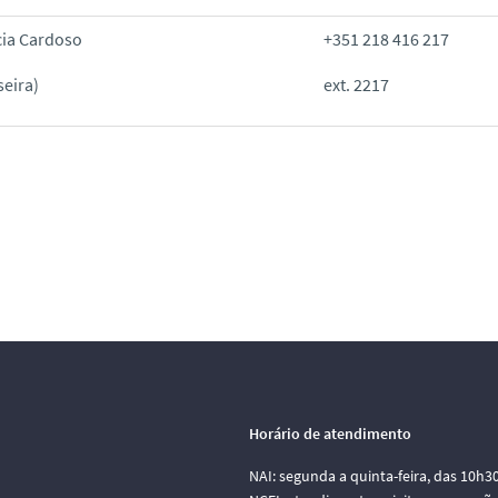
cia Cardoso
+351 218 416 217
seira)
ext. 2217
Horário de atendimento
NAI: segunda a quinta-feira, das 10h3