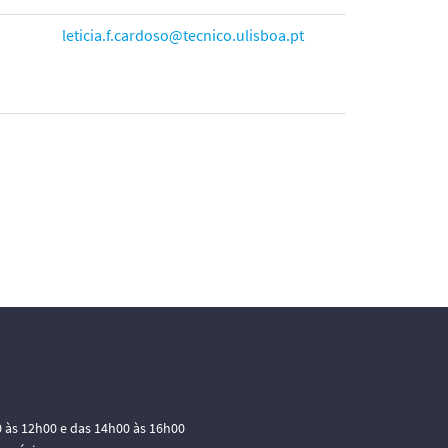
leticia.f.cardoso@tecnico.ulisboa.pt
0 às 12h00 e das 14h00 às 16h00