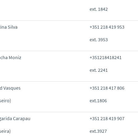
ext. 1842
tina Silva
+351 218 419 953
ext. 3953
acha Moniz
+351218418241
ext. 2241
d Vasques
+351 218 417 806
seiro)
ext.1806
garida Carapau
+351 218 419 907
seira)
ext.3927