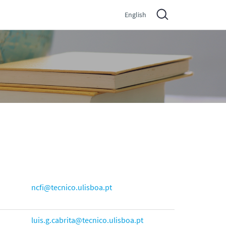
English
ncfi@tecnico.ulisboa.pt
luis.g.cabrita@tecnico.ulisboa.pt