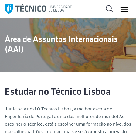
S
a
l
t
a
Área de Assuntos Internacionais
r
(AAI)
p
a
r
a
o
c
Estudar no Técnico Lisboa
o
n
Junte-se a nós! O Técnico Lisboa, a melhor escola de
t
Engenharia de Portugal e uma das melhores do mundo! Ao
e
escolher o Técnico, está a escolher uma formação ao nível dos
ú
mais altos padrões internacionais e será exposto a um vasto
d