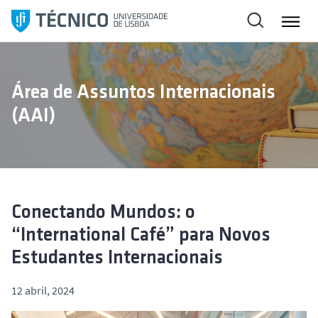
S
a
l
t
a
Área de Assuntos Internacionais
r
(AAI)
p
a
r
a
o
c
Conectando Mundos: o
o
“International Café” para Novos
n
Estudantes Internacionais
t
e
12 abril, 2024
ú
d