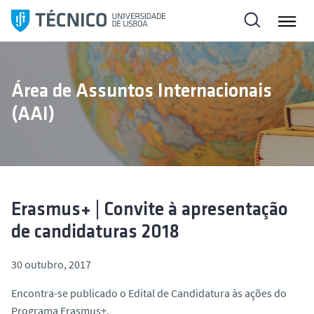
S
a
l
t
a
Área de Assuntos Internacionais
r
(AAI)
p
a
r
a
o
c
Erasmus+ | Convite à apresentação
o
de candidaturas 2018
n
t
30 outubro, 2017
e
ú
Encontra-se publicado o Edital de Candidatura às ações do
d
Programa Erasmus+.