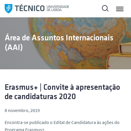
S
a
l
t
a
Área de Assuntos Internacionais
r
(AAI)
p
a
r
a
o
c
Erasmus+ | Convite à apresentação
o
de candidaturas 2020
n
t
8 novembro, 2019
e
ú
Encontra-se publicado o Edital de Candidatura às ações do
d
Programa Erasmus+.