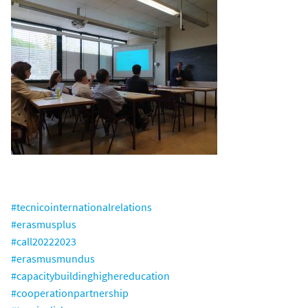
#tecnicointernationalrelations
#erasmusplus
#call20222023
#erasmusmundus
#capacitybuildinghighereducation
#cooperationpartnership