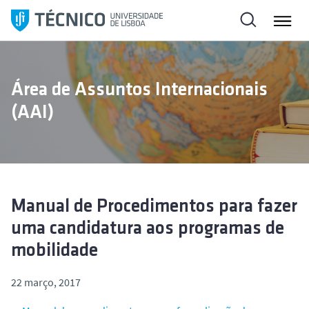
S
a
l
t
a
Área de Assuntos Internacionais
r
(AAI)
p
a
r
a
o
c
Manual de Procedimentos para fazer
o
uma candidatura aos programas de
n
mobilidade
t
e
22 março, 2017
ú
d