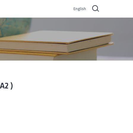
English
A2 )