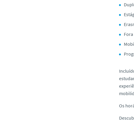
Dupl
Estág
Eras
Fora
Mobi
Prog
Incluí
estudan
experiê
mobili
Os horá
Descubr