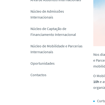
o
Núcleo de Admissões
Internacionais
Núcleo de Captação de
Financiamento Internacional
Núcleo de Mobilidade e Parcerias
Internacionais
Nos dia
e Parce
Oportunidades
mobilid
Contactos
O Mobi
10h
e a
organi
Curt