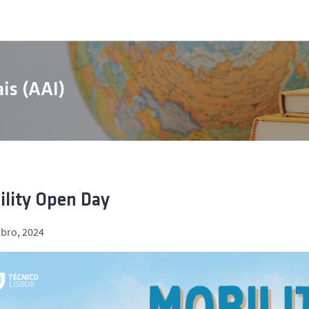
is (AAI)
lity Open Day
bro, 2024