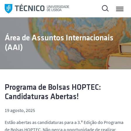
S
a
l
t
a
Área de Assuntos Internacionais
r
(AAI)
p
a
r
a
o
c
Programa de Bolsas HOPTEC:
o
Candidaturas Abertas!
n
t
19 agosto, 2025
e
ú
Estão abertas as candidaturas para a 3.ª Edição do Programa
d
de Bolsas HOPTEC. Não perca a oportunidade de realizar