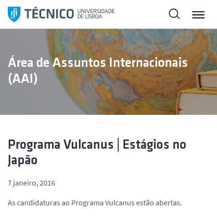
S
a
l
t
a
Área de Assuntos Internacionais
r
(AAI)
p
a
r
a
o
c
Programa Vulcanus | Estágios no
o
Japão
n
t
7 janeiro, 2016
e
ú
As candidaturas ao Programa Vulcanus estão abertas.
d