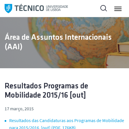
S
a
l
t
a
Área de Assuntos Internacionais
r
(AAI)
p
a
r
a
o
c
Resultados Programas de
o
Mobilidade 2015/16 [out]
n
t
17 março, 2015
e
ú
Resultados das Candidaturas aos Programas de Mobilidade
d
para 2015/2016 [out] (PDF, 176KB)