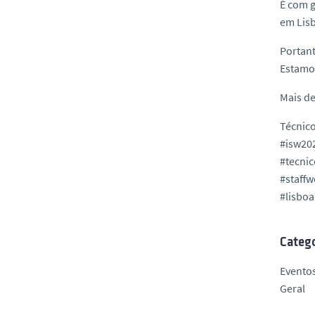
É com 
em Lisb
Portant
Estamos
Mais de
Técnico
#isw20
#tecnic
#staff
#lisboa
Catego
Evento
Geral