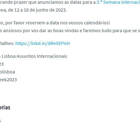
grande prazer que anunciamos as datas para a
3.ª Semana Internaci
oa, de 12 a 16 de junho de 2023.
o, por favor reservem a data nos vossos calendários!
 ansiosos por vos dar as boas-vindas e faremos tudo para que se 
talhes:
https://lnkd.in/dRe5EPnH
 Lisboa Assuntos Internacionais
23
olisboa
week2023
rias
s