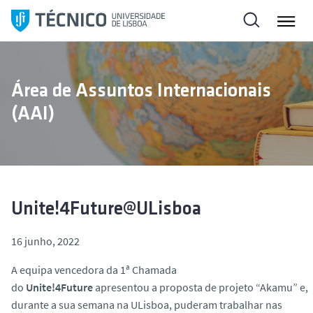
S
a
l
t
a
Área de Assuntos Internacionais
r
(AAI)
p
a
r
a
o
c
Unite!4Future@ULisboa
o
n
16 junho, 2022
t
A equipa vencedora da 1ª Chamada
e
do
Unite!4Future
apresentou a proposta de projeto “Akamu” e,
ú
durante a sua semana na ULisboa, puderam trabalhar nas
d