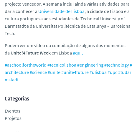
projecto vencedor. A semana inclui ainda várias atividades para
dar a conhecer a
Universidade de Lisboa
, a cidade de Lisboa e a
cultura portuguesa aos estudantes da Technical University of
Darmstadt e da Universitat Politècnica de Catalunya – Barcelona
Tech.
Podem ver um vídeo da compilação de alguns dos momentos
da
Unite!4Future Week
em Lisboa
aqui,
#aschoolfortheworld
#tecnicolisboa
#engineering
#technology
#
architecture
#science
#unite
#unite4future
#ulisboa
#upc
#tudar
mstadt
Categorias
Eventos
Projetos