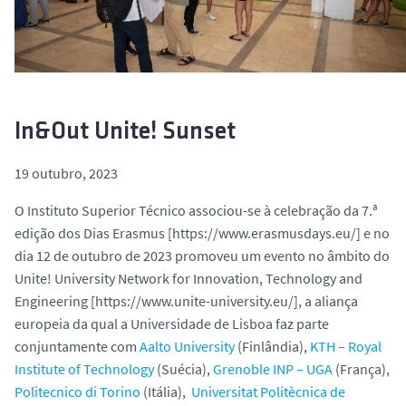
o
In&Out Unite! Sunset
19 outubro, 2023
O Instituto Superior Técnico associou-se à celebração da 7.ª
edição dos Dias Erasmus [https://www.erasmusdays.eu/] e no
dia 12 de outubro de 2023 promoveu um evento no âmbito do
Unite! University Network for Innovation, Technology and
Engineering [https://www.unite-university.eu/], a aliança
europeia da qual a Universidade de Lisboa faz parte
conjuntamente com
Aalto University
(Finlândia),
KTH – Royal
Institute of Technology
(Suécia),
Grenoble INP – UGA
(França),
Politecnico di Torino
(Itália),
Universitat Politècnica de