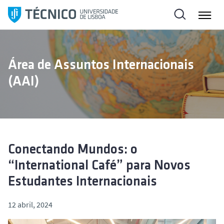
S
a
l
t
a
Área de Assuntos Internacionais
r
(AAI)
p
a
r
a
o
c
Conectando Mundos: o
o
“International Café” para Novos
n
Estudantes Internacionais
t
e
12 abril, 2024
ú
d