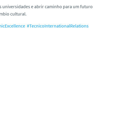
sas universidades e abrir caminho para um futuro
mbio cultural.
icExcellence
#TecnicoInternationalRelations