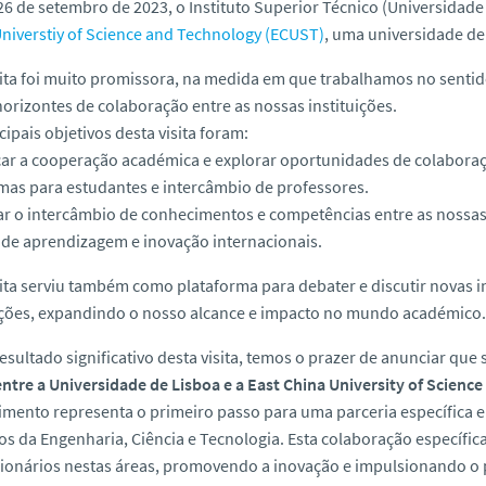
26 de setembro de 2023, o Instituto Superior Técnico (Universidad
niverstiy of Science and Technology (ECUST)
, uma universidade de
sita foi muito promissora, na medida em que trabalhamos no sentid
orizontes de colaboração entre as nossas instituições.
cipais objetivos desta visita foram:
ar a cooperação académica e explorar oportunidades de colaboraçã
as para estudantes e intercâmbio de professores.
tar o intercâmbio de conhecimentos e competências entre as nos
 de aprendizagem e inovação internacionais.
sita serviu também como plataforma para debater e discutir novas 
ições, expandindo o nosso alcance e impacto no mundo académico.
sultado significativo desta visita, temos o prazer de anunciar qu
ntre a Universidade de Lisboa e a East China University of Scienc
mento representa o primeiro passo para uma parceria específica en
s da Engenharia, Ciência e Tecnologia. Esta colaboração específic
ionários nestas áreas, promovendo a inovação e impulsionando o p