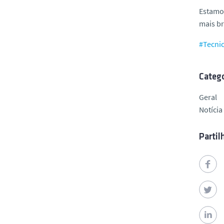
Estamos
mais br
#Tecni
Catego
Geral
Notícia
Partil