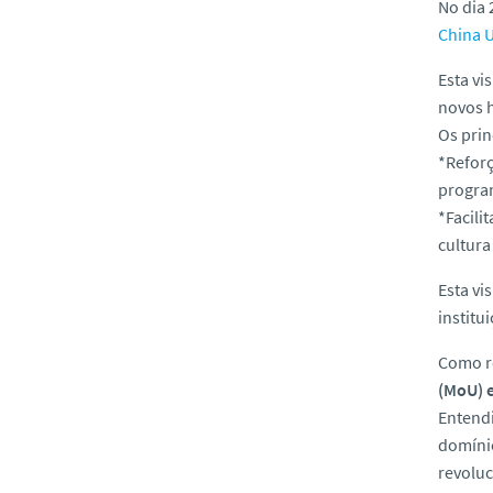
No dia 
China U
Esta vi
novos h
Os prin
*Reforç
program
*Facili
cultura
Esta vi
institu
Como re
(MoU) e
Entendi
domínio
revoluc