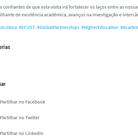
 confiantes de que esta visita irá fortalecer os laços entre as nos
ilhante de excelência académica, avanços na investigação e intercâ
coLisboa
#ECUST
#GlobalPartnerships
#HigherEducation
#Academ
rias
har
Partilhar no Facebook
Partilhar no Twitter
Partilhar no LinkedIn