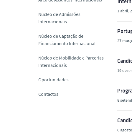
Intern
o
1 abril, 
Núcleo de Admissões
Internacionais
Portug
Núcleo de Captação de
27 març
Financiamento Internacional
Núcleo de Mobilidade e Parcerias
Candid
Internacionais
19 deze
Oportunidades
Progra
Contactos
8 setem
Candid
6 agosto