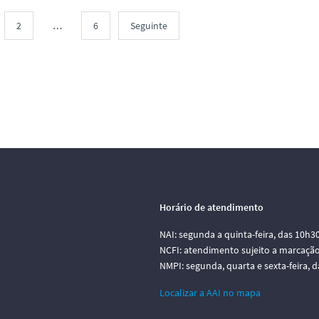
2
…
6
Seguinte
Horário de atendimento
NAI: segunda a quinta-feira, das 10h3
NCFI: atendimento sujeito a marcação
NMPI: segunda, quarta e sexta-feira, 
Localizar a AAI no mapa