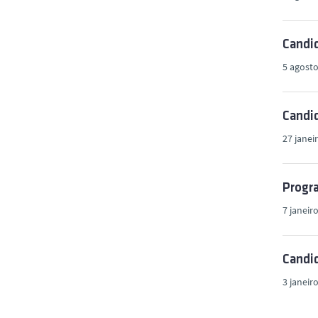
Candid
5 agosto
Candid
27 janei
Progra
7 janeir
Candid
3 janeir