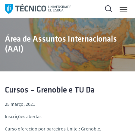
S
a
l
t
a
Área de Assuntos Internacionais
r
(AAI)
p
a
r
a
o
c
Cursos – Grenoble e TU Da
o
n
25 março, 2021
t
Inscrições abertas
e
ú
Curso oferecido por parceiros Unite!: Grenoble.
d