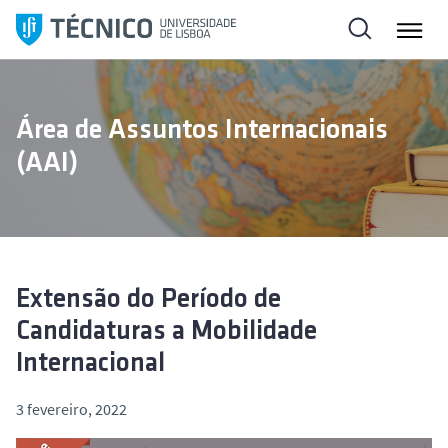
S
a
l
t
a
Área de Assuntos Internacionais
r
(AAI)
p
a
r
a
o
c
Extensão do Período de
o
Candidaturas a Mobilidade
n
Internacional
t
e
3 fevereiro, 2022
ú
d