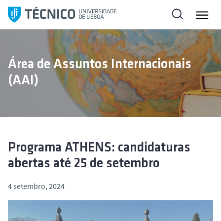
S
a
l
t
a
Área de Assuntos Internacionais
r
(AAI)
p
a
r
a
o
c
Programa ATHENS: candidaturas
o
abertas até 25 de setembro
n
t
4 setembro, 2024
e
ú
d