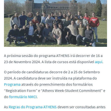
o
A próxima sessão do programa ATHENS irá decorrer de 16 a
23 de Novembro 2024. A lista de cursos está disponível
aqui
.
O período de candidaturas decorre de 2 a 25 de Setembro
2024. A candidatura deve ser instruída na plataforma do
Programa
através do preenchimento dos formulários
“Registration Form” e “Athens Week-Student Commitment” e
do
formulário NMCI
.
As
Regras do Programa ATHENS
devem ser consultadas antes